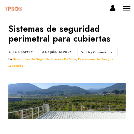
Sistemas de seguridad
perimetral para cubiertas
YPSOS SAFETY
6 De Julio De 2026
No Hay Comentarios
En
Barandillas De Seguridad
,
Líneas De Vida
,
Prevención De Riesgos
Laborales