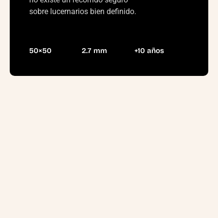
sobre lucernarios bien definido.
Rombo
Hilo
Vida útil
50×50
2.7 mm
+10 años