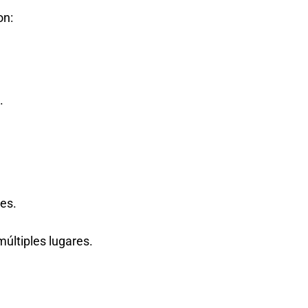
on:
.
es.
múltiples lugares.