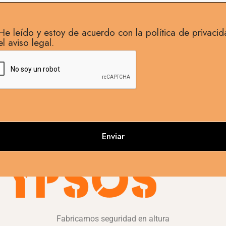
He leído y estoy de acuerdo con la política de privacid
el aviso legal.
Fabricamos seguridad en altura