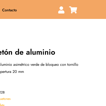
Contacto
tón de aluminio
luminio asimétrico verde de bloqueo con tornillo
 apertura 20 mm
22B
uetones
fety